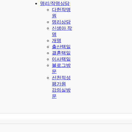
명리/작명상담
다헌작명
원
명리상담
신생아 작
명
개명
출산택일
결혼택일
이사택일
블로그방
문
선천적성
평가원
강의실방
문