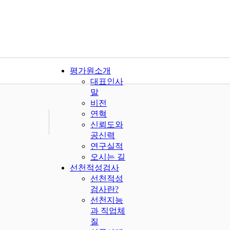
평가원소개
대표인사
말
비전
연혁
신뢰도와
공신력
연구실적
오시는 길
선천적성검사
선천적성
검사란?
선천지능
과 직업체
질