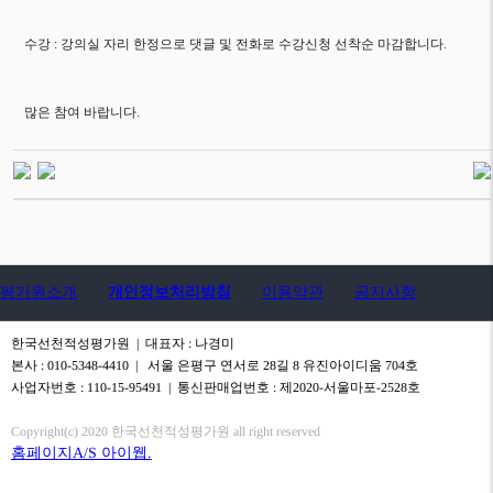
수강 : 강의실 자리 한정으로 댓글 및 전화로 수강신청 선착순 마감합니다.
많은 참여 바랍니다.
평가원소개
개인정보처리방침
이용약관
공지사항
한국선천적성평가원 | 대표자 : 나경미
본사 : 010-5348-4410 | 서울 은평구 연서로 28길 8 유진아이디움 704호
사업자번호 : 110-15-95491 | 통신판매업번호 : 제2020-서울마포-2528호
Copyright(c) 2020 한국선천적성평가원 all right reserved
홈페이지A/S 아이웹.