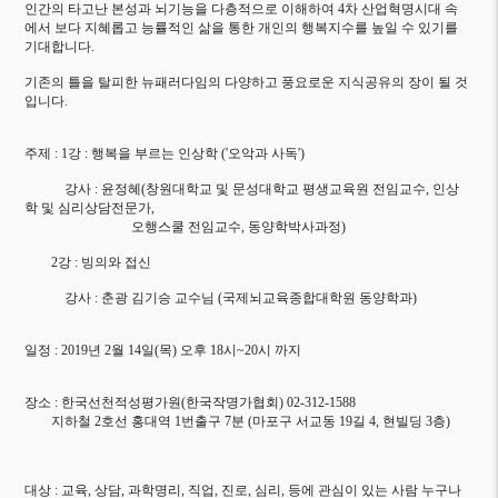
인간의 타고난 본성과 뇌기능을 다층적으로 이해하여 4차 산업혁명시대 속
에서 보다 지혜롭고 능률적인 삶을 통한 개인의 행복지수를 높일 수 있기를
기대합니다.
기존의 틀을 탈피한 뉴패러다임의 다양하고 풍요로운 지식공유의 장이 될 것
입니다.
주제 : 1강 : 행복을 부르는 인상학 ('오악과 사독')
강사 : 윤정혜(창원대학교 및 문성대학교 평생교육원 전임교수, 인상
학 및 심리상담전문가,
오행스쿨 전임교수, 동양학박사과정)
2강 : 빙의와 접신
강사 : 춘광 김기승 교수님 (국제뇌교육종합대학원 동양학과)
일정 : 2019년 2월 14일(목) 오후 18시~20시 까지
장소 : 한국선천적성평가원(한국작명가협회) 02-312-1588
지하철 2호선 홍대역 1번출구 7분 (마포구 서교동 19길 4, 현빌딩 3층)
대상 : 교육, 상담, 과학명리, 직업, 진로, 심리, 등에 관심이 있는 사람 누구나