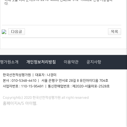
다.
평가원소개
개인정보처리방침
이용약관
공지사항
한국선천적성평가원 | 대표자 : 나경미
본사 : 010-5348-4410 | 서울 은평구 연서로 28길 8 유진아이디움 704호
사업자번호 : 110-15-95491 | 통신판매업번호 : 제2020-서울마포-2528호
Copyright(c) 2020 한국선천적성평가원 all right reserved
홈페이지A/S 아이웹.